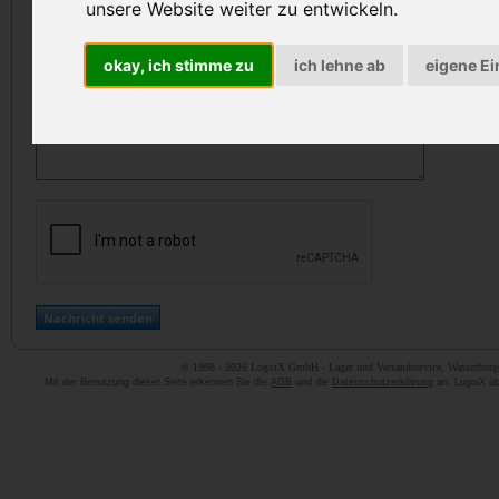
unsere Website weiter zu entwickeln.
okay, ich stimme zu
ich lehne ab
eigene Ei
© 1998 - 2026 LogoiX GmbH - Lager und Versandservice, Wasserburger
Mit der Benutzung dieser Seite erkennen Sie die
AGB
und die
Datenschutzerklärung
an. LogoiX übe